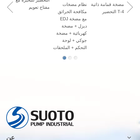
التحضير للبحيرة مع
مضخة قمامة ذاتية
نظام مضخات
 100
مفتاح تعويم
التحضير T-4
مكافحة الحرائق
EDJ مع مضخة
مضخة
ديزل + مضخة
المر
كهربائية + مضخة
التح
جوكي + لوحة
التحكم + الملحقات
عن