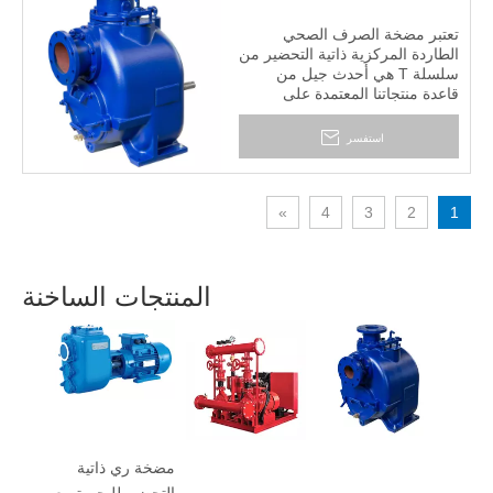
تعتبر مضخة الصرف الصحي
الطاردة المركزية ذاتية التحضير من
سلسلة T هي أحدث جيل من
قاعدة منتجاتنا المعتمدة على
التكنولوجيا والحرف اليدوية
الأمريكية. إنه مصمم للتشغيل
استفسر
الاقتصادي والخالي من المتاعب في
التعامل مع السوائل الصلبة
والملاط.
»
4
3
2
1
المنتجات الساخنة
غ حلقية
 سلسلة
مضخة ري ذاتية