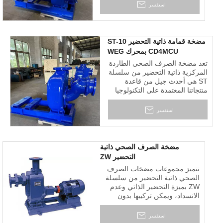
مصمم للتشغيل الاقتصادي والخالي
استفسر
من المتاعب في التعامل مع
السوائل الصلبة والملاط.
مضخة قمامة ذاتية التحضير ST-10
CD4MCU بمحرك WEG
تعد مضخة الصرف الصحي الطاردة
المركزية ذاتية التحضير من سلسلة
ST هي أحدث جيل من قاعدة
منتجاتنا المعتمدة على التكنولوجيا
والحرف اليدوية الأمريكية. إنه
مصمم للتشغيل الاقتصادي والخالي
استفسر
من المتاعب في التعامل مع
السوائل الصلبة والملاط.
مضخة الصرف الصحي ذاتية
التحضير ZW
تتميز مجموعات مضخات الصرف
الصحي ذاتية التحضير من سلسلة
ZW بميزة التحضير الذاتي وعدم
الانسداد، ويمكن تركيبها بدون
صمام سفلي مثل مضخة التحضير
الذاتي للمياه النظيفة، ولكن أيضًا
استفسر
ضخ المياه القذرة مع جزيئات كبيرة،