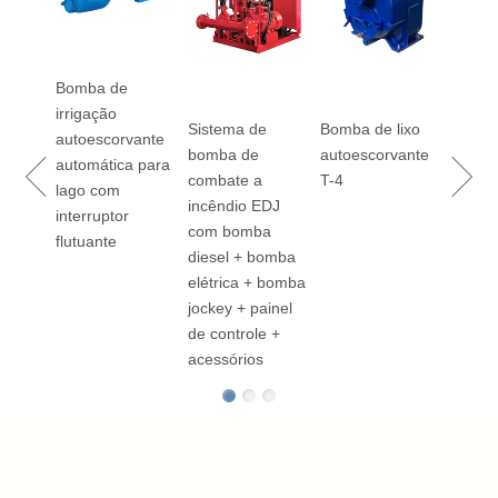
Bomba
de ane
série 
Bomba de
irrigação
Sistema de
Bomba de lixo
100
autoescorvante
bomba de
autoescorvante
 de
automática para
combate a
T-4
omba
lago com
incêndio EDJ
interruptor
com bomba
flutuante
diesel + bomba
vante
elétrica + bomba
ação
jockey + painel
de controle +
acessórios