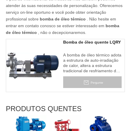
atender às suas necessidades de personalização. Oferecemos
serviço on-line oportuno e você pode obter orientação
profissional sobre
bomba de óleo térmico
. Não hesite em
entrar em contato conosco se estiver interessado em
bomba
de óleo térmico
, não o decepcionaremos.
Bomba de óleo quente LQRY
A bomba de óleo térmico adota
a estrutura de auto-irradiação
de calor, altera a estrutura
tradicional de resfriamento de
água, torna-a mais simples,
pequeno volume, custo de
Pergunte
operação econômico, bom
desempenho, operação
confiável, é o produto de
segunda geração baseado em
PRODUTOS QUENTES
nosso país digerindo e
absorvendo tecnologia
estrangeira.