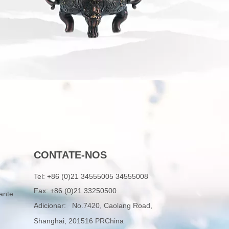
CONTATE-NOS
Tel:
+86 (0)21 34555005 34555008
Fax: +86 (0)21 33250500
ante
Adicionar:
No.7420, Caolang Road,
Shanghai, 201516 PRChina