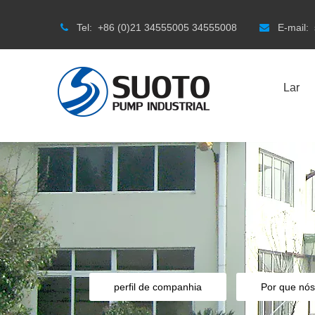
Tel:
+86 (0)21 34555005 34555008
E-mail:


Lar
perfil de companhia
Por que nós