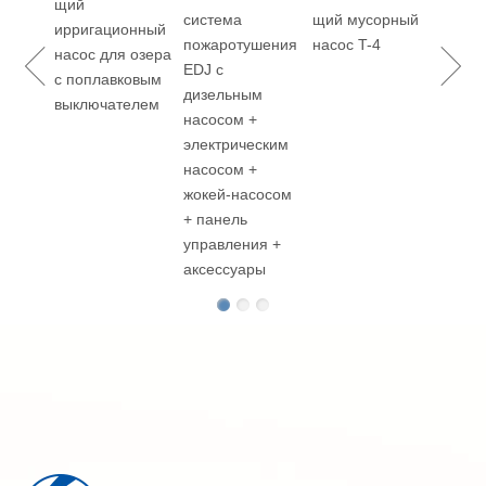
щий
система
щий мусорный
ская
ирригационный
пожаротушения
насос T-4
насос для озера
EDJ с
ываю
с поплавковым
дизельным
выключателем
насосом +
жный
электрическим
асос
насосом +
ения
жокей-насосом
+ панель
управления +
аксессуары