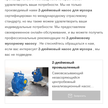
удовлетворить ваши потребности. Мы не только
производимый нами
2-дюймовый насос для мусора
сертифицирован по международному отраслевому
стандарту, но мы также можем удовлетворить ваши
индивидуальные потребности. Мы предоставляем
своевременное онлайн-обслуживание, и вы можете получить
профессиональные рекомендации по
2-дюймовому
мусорному насосу
. Не стесняйтесь обращаться к нам,
если вас интересует
2-дюймовый насос для мусора
, мы
вас не подведем.
2-дюймовый
промышленный
электрический водяной
Самовсасывающий
насос для мусора с
незасоряющийся
двигателем
центробежный
канализационный насос
серии T — это наша
продукция последнего
Запросить
поколения, созданная на
основе американских
технологий и ручной работы.