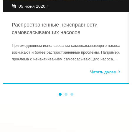
05 июня 2020 г.
Распространенные неисправности
самовсасывающих насосов
При ежедневном использовании самовсасывающего насоса
возникают и более распространенные проблемы. Например,
проблема с ненакачиванием самовсасывающего насоса
может быть вызвана множеством разных причин, поэтому
Читать далее
ключевым моментом является то, как мы решаем эти
проблемы. К причинам, по которым самовсасывающий
насос не качает воду, можно отнести следующие аспекты.